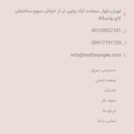
تهران،بلوار سعادت اباد،پایین تر از خیابان سوم،ساختمان
کاج،واحدA5
09120522101
09917791729
info@tootfarangee.com
دسترسی سریع
صفحه اصلی
خدمات
نمونه کار
درباره ما
تماس با ما