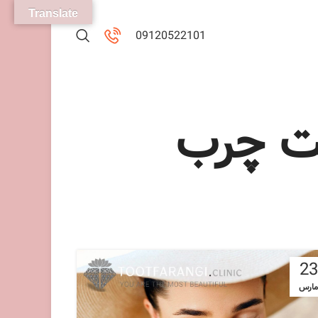
Translate
09120522101
ست چرب
23
مارس