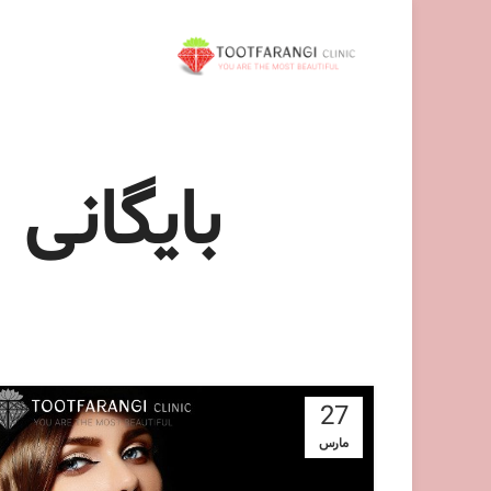
بایگانی
27
مارس