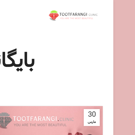
بایگ
30
مارس