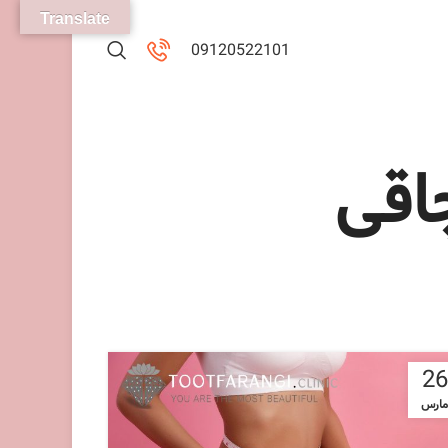
Translate
09120522101
اقی
26
مارس