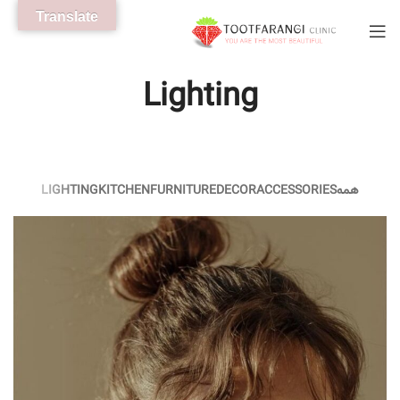
Translate
Lighting
همه
ACCESSORIES
DECOR
FURNITURE
KITCHEN
LIGHTING