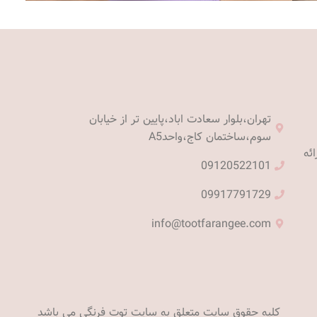
تهران،بلوار سعادت اباد،پایین تر از خیابان
سوم،ساختمان کاج،واحدA5
ئه
09120522101
09917791729
info@tootfarangee.com
کلیه حقوق سایت متعلق به سایت توت فرنگی می باشد