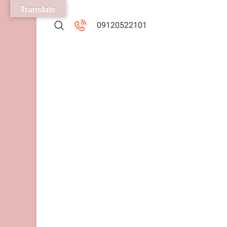
Translate
09120522101