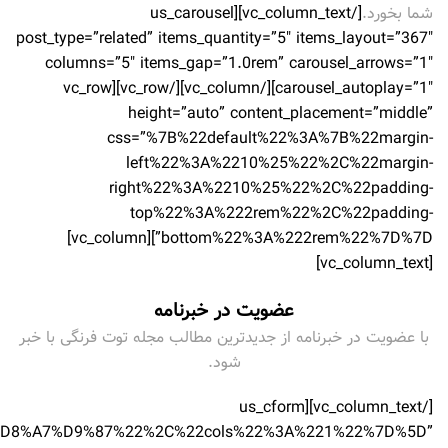
شما بخورد.
[/vc_column_text][us_carousel
post_type=”related” items_quantity=”5″ items_layout=”367″
columns=”5″ items_gap=”1.0rem” carousel_arrows=”1″
carousel_autoplay=”1″][/vc_column][/vc_row][vc_row
height=”auto” content_placement=”middle”
css=”%7B%22default%22%3A%7B%22margin-
left%22%3A%2210%25%22%2C%22margin-
right%22%3A%2210%25%22%2C%22padding-
top%22%3A%222rem%22%2C%22padding-
bottom%22%3A%222rem%22%7D%7D”][vc_column]
[vc_column_text]
عضویت در خبرنامه
با عضویت در خبرنامه از جدیدترین مطالب مجله توت فرنگی با خبر
شود.
[/vc_column_text][us_cform
1%D8%A7%D9%87%22%2C%22cols%22%3A%221%22%7D%5D”