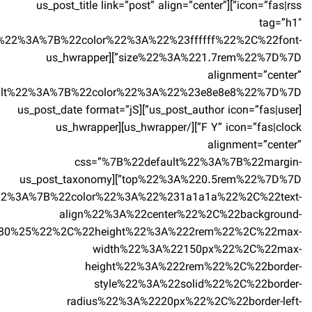
icon=”fas|rss”][us_post_title link=”post” align=”center”
tag=”h1″
t%22%3A%7B%22color%22%3A%22%23ffffff%22%2C%22font-
size%22%3A%221.7rem%22%7D%7D”][us_hwrapper
alignment=”center”
[us_post_author icon=”fas|user”][us_post_date format=”jS
F Y” icon=”fas|clock”][/us_hwrapper][us_hwrapper
alignment=”center”
css=”%7B%22default%22%3A%7B%22margin-
top%22%3A%220.5rem%22%7D%7D”][us_post_taxonomy
%22%3A%7B%22color%22%3A%22%231a1a1a%22%2C%22text-
align%22%3A%22center%22%2C%22background-
280%25%22%2C%22height%22%3A%222rem%22%2C%22max-
width%22%3A%22150px%22%2C%22max-
height%22%3A%222rem%22%2C%22border-
style%22%3A%22solid%22%2C%22border-
radius%22%3A%2220px%22%2C%22border-left-