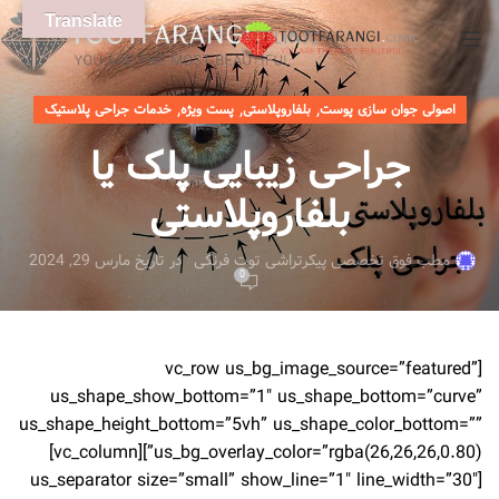
Translate
,
,
,
اصولی جوان سازی پوست
بلفاروپلاستی
پست ویژه
خدمات جراحی پلاستیک
جراحی زیبایی پلک یا
بلفاروپلاستی
مطب فوق تخصصی پیکرتراشی توت فرنگی
در تاریخ مارس 29, 2024
0
[vc_row us_bg_image_source=”featured”
us_shape_show_bottom=”1″ us_shape_bottom=”curve”
us_shape_height_bottom=”5vh” us_shape_color_bottom=””
us_bg_overlay_color=”rgba(26,26,26,0.80)”][vc_column]
[us_separator size=”small” show_line=”1″ line_width=”30″