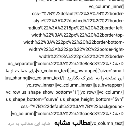
[vc_column_inner
css=”%7B%22default%22%3A%7B%22border-
style%22%3A%22dashed%22%2C%22border-
radius%22%3A%2215px%22%2C%22border-left-
width%22%3A%222px%22%2C%22border-top-
width%22%3A%222px%22%2C%22border-bottom-
width%22%3A%222px%22%2C%22border-right-
width%22%3A%222px%22%2C%22border-
color%22%3A%22%23e8e8e8%22%7D%7D”][us_separator
size=”small”][us_hwrapper][vc_column_text]
برای حمایت از ما
این صفحه را به اشتراک بگذارید :
[/vc_column_text][us_sharing]
[/us_hwrapper][/vc_column_inner][/vc_row_inner]
[/vc_column][/vc_row][vc_row us_shape_show_bottom=”1″
us_shape_bottom=”curve” us_shape_height_bottom=”5vh”
css=”%7B%22default%22%3A%7B%22background-
color%22%3A%22%23cae8e8%22%7D%7D”][vc_column]
مطالب مشابه
[vc_column_text]
شاید این مطالب به درد