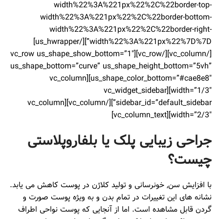
width%22%3A%221px%22%2C%22border-top-
width%22%3A%221px%22%2C%22border-bottom-
width%22%3A%221px%22%2C%22border-right-
width%22%3A%221px%22%7D%7D”][/us_hwrapper]
[/vc_column][/vc_row][vc_row us_shape_show_bottom=”1″
us_shape_bottom=”curve” us_shape_height_bottom=”5vh”
us_shape_color_bottom=”#cae8e8″][vc_column
width=”1/3″][vc_widget_sidebar
sidebar_id=”default_sidebar”][/vc_column][vc_column
width=”2/3″][vc_column_text]
جراحی زیبایی پلک یا بلفاروپلاستی
چیست؟
با افزایش سن, خونرسانی و تولید کلاژن در پوست کاهش می یابد.
نشانه های این تغییرات در تمام بدن و به ویژه پوست صورت و
گردن قابل مشاهده است. اما از آنجایی که پوست نواحی اطراف