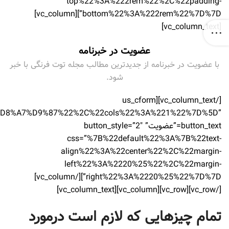
top%22%3A%222rem%22%2C%22padding-
bottom%22%3A%222rem%22%7D%7D”][vc_column]
[vc_column_text]
عضویت در خبرنامه
با عضویت در خبرنامه از جدیدترین مطالب مجله توت فرنگی با خبر
شود.
[/vc_column_text][us_cform
1%D8%A7%D9%87%22%2C%22cols%22%3A%221%22%7D%5D”
button_text=”عضویت” button_style=”2″
css=”%7B%22default%22%3A%7B%22text-
align%22%3A%22center%22%2C%22margin-
left%22%3A%2220%25%22%2C%22margin-
right%22%3A%2220%25%22%7D%7D”][/vc_column]
[/vc_row][vc_row][vc_column][vc_column_text]
تمام چیزهایی که لازم است درمورد