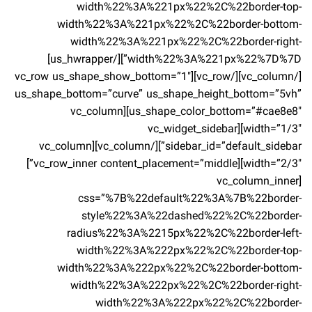
width%22%3A%221px%22%2C%22border-top-
width%22%3A%221px%22%2C%22border-bottom-
width%22%3A%221px%22%2C%22border-right-
width%22%3A%221px%22%7D%7D”][/us_hwrapper]
[/vc_column][/vc_row][vc_row us_shape_show_bottom=”1″
us_shape_bottom=”curve” us_shape_height_bottom=”5vh”
us_shape_color_bottom=”#cae8e8″][vc_column
width=”1/3″][vc_widget_sidebar
sidebar_id=”default_sidebar”][/vc_column][vc_column
width=”2/3″][vc_row_inner content_placement=”middle”]
[vc_column_inner
css=”%7B%22default%22%3A%7B%22border-
style%22%3A%22dashed%22%2C%22border-
radius%22%3A%2215px%22%2C%22border-left-
width%22%3A%222px%22%2C%22border-top-
width%22%3A%222px%22%2C%22border-bottom-
width%22%3A%222px%22%2C%22border-right-
width%22%3A%222px%22%2C%22border-