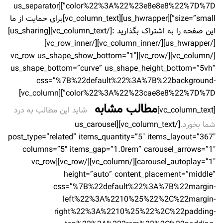
color%22%3A%22%23e8e8e8%22%7D%7D”][us_separator
size=”small”][us_hwrapper][vc_column_text]
برای حمایت از ما
این صفحه را به اشتراک بگذارید :
[/vc_column_text][us_sharing]
[/us_hwrapper][/vc_column_inner][/vc_row_inner]
[/vc_column][/vc_row][vc_row us_shape_show_bottom=”1″
us_shape_bottom=”curve” us_shape_height_bottom=”5vh”
css=”%7B%22default%22%3A%7B%22background-
color%22%3A%22%23cae8e8%22%7D%7D”][vc_column]
مطالب مشابه
[vc_column_text]
شاید این مطالب به درد
شما بخورد.
[/vc_column_text][us_carousel
post_type=”related” items_quantity=”5″ items_layout=”367″
columns=”5″ items_gap=”1.0rem” carousel_arrows=”1″
carousel_autoplay=”1″][/vc_column][/vc_row][vc_row
height=”auto” content_placement=”middle”
css=”%7B%22default%22%3A%7B%22margin-
left%22%3A%2210%25%22%2C%22margin-
right%22%3A%2210%25%22%2C%22padding-