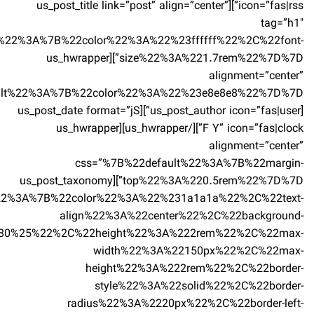
icon=”fas|rss”][us_post_title link=”post” align=”center”
tag=”h1″
t%22%3A%7B%22color%22%3A%22%23ffffff%22%2C%22font-
size%22%3A%221.7rem%22%7D%7D”][us_hwrapper
alignment=”center”
[us_post_author icon=”fas|user”][us_post_date format=”jS
F Y” icon=”fas|clock”][/us_hwrapper][us_hwrapper
alignment=”center”
css=”%7B%22default%22%3A%7B%22margin-
top%22%3A%220.5rem%22%7D%7D”][us_post_taxonomy
%22%3A%7B%22color%22%3A%22%231a1a1a%22%2C%22text-
align%22%3A%22center%22%2C%22background-
280%25%22%2C%22height%22%3A%222rem%22%2C%22max-
width%22%3A%22150px%22%2C%22max-
height%22%3A%222rem%22%2C%22border-
style%22%3A%22solid%22%2C%22border-
radius%22%3A%2220px%22%2C%22border-left-