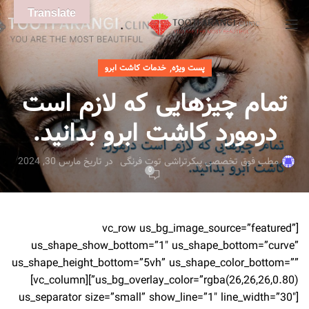
Translate
,
پست ویژه
خدمات کاشت ابرو
تمام چیزهایی که لازم است
درمورد کاشت ابرو بدانید.
مطب فوق تخصصی پیکرتراشی توت فرنگی
در تاریخ مارس 30, 2024
0
[vc_row us_bg_image_source=”featured”
us_shape_show_bottom=”1″ us_shape_bottom=”curve”
us_shape_height_bottom=”5vh” us_shape_color_bottom=””
us_bg_overlay_color=”rgba(26,26,26,0.80)”][vc_column]
[us_separator size=”small” show_line=”1″ line_width=”30″